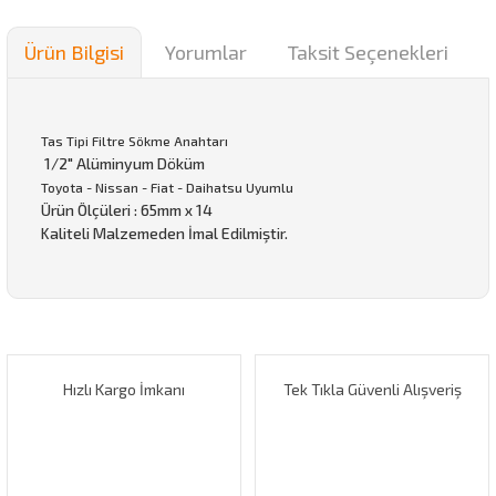
Ürün Bilgisi
Yorumlar
Taksit Seçenekleri
Tas Tipi Filtre Sökme Anahtarı
1/2" Alüminyum Döküm
Toyota - Nissan - Fiat - Daihatsu Uyumlu
Ürün Ölçüleri : 65mm x 14
Kaliteli Malzemeden İmal Edilmiştir.
Bu ürünün fiyat bilgisi, resim, ürün açıklamalarında ve diğer
konularda yetersiz gördüğünüz noktaları öneri formunu
Bu ürüne ilk yorumu siz yapın!
kullanarak tarafımıza iletebilirsiniz.
Görüş ve önerileriniz için teşekkür ederiz.
Hızlı Kargo İmkanı
Tek Tıkla Güvenli Alışveriş
Yorum Yaz
Ürün resmi kalitesiz, bozuk veya görüntülenemiyor.
Ürün açıklamasında eksik bilgiler bulunuyor.
Ürün bilgilerinde hatalar bulunuyor.