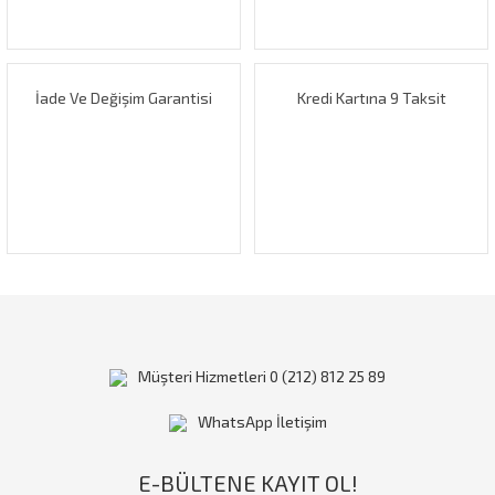
Ürün fiyatı diğer sitelerden daha pahalı.
Bu ürüne benzer farklı alternatifler olmalı.
İade Ve Değişim Garantisi
Kredi Kartına 9 Taksit
Gönder
Müşteri Hizmetleri 0 (212) 812 25 89
WhatsApp İletişim
E-BÜLTENE KAYIT OL!