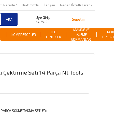
om Nerede?
Hakkımızda
İletişim
Neden Ücretli Kargo?
Üye Girişi
Sepetim
ARA
veya Üye Ol
E
MAKİNE VE
LED
TAKI
KOMPRESÖRLER
İŞLEME
FENERLER
TEZGAH
U
EKİPMANLARI
i Çektirme Seti 14 Parça Nt Tools
 PARÇA SÖKME TAKMA SETLERİ