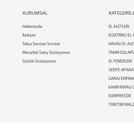
KURUMSAL
KATEGORİL
Hakkımızda
EL ALETLERİ
İletişim
ELEKTRİKLİ EL 
Sıkça Sorulan Sorular
HAVALI EL ALE
Mesafeli Satış Sözleşmesi
TAKIM DOLAPL
Gizlilik Sözleşmesi
EL FENERLERİ
SENTE APARA
GARAJ EKİPM
KAMPANYALI 
KOMPRESÖR
TÜKETİM MAL