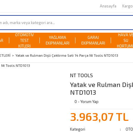
Anasayfa
Karg
OTOMOTİV
HAVA V
YAĞLAMA
GARAJ
AR
TEST
SU
EKİPMANLARI
EKİPMANLARI
KİTLERİ
HORTUM
ETLERİ
Yatak ve Rulman Dişli Çektirme Seti 14 Parça Nt Tools NTD1013
NT TOOLS
Yatak ve Rulman Dişl
NTD1013
0 - Yorum Yap
3.963,07 TL
Kategori
OTO