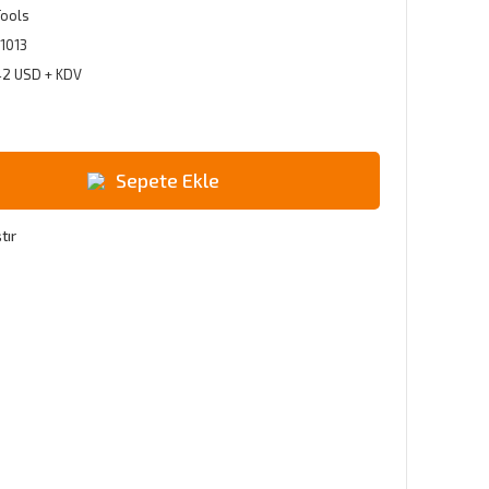
Tools
1013
42 USD + KDV
Sepete Ekle
tır