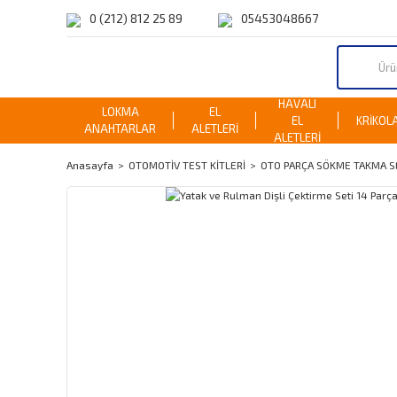
0 (212) 812 25 89
05453048667
HAVALI
LOKMA
EL
EL
KRİKOL
ANAHTARLAR
ALETLERİ
ALETLERİ
Anasayfa
OTOMOTİV TEST KİTLERİ
OTO PARÇA SÖKME TAKMA S