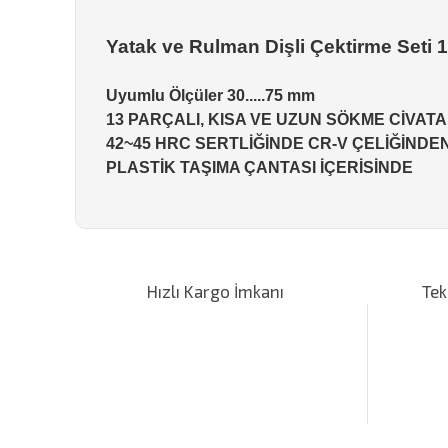
Yatak ve Rulman Dişli Çektirme Seti
Uyumlu Ölçüler 30.....75 mm
13 PARÇALI, KISA VE UZUN SÖKME CİVATAL
42~45 HRC SERTLİĞİNDE CR-V ÇELİĞİND
PLASTİK TAŞIMA ÇANTASI İÇERİSİNDE
Bu ürünün fiyat bilgisi, resim, ürün açıklamalarında ve d
Görüş ve önerileriniz için teşekkür ederiz.
Hızlı Kargo İmkanı
Tek
Ürün resmi kalitesiz, bozuk veya görüntülenemiyor.
Ürün açıklamasında eksik bilgiler bulunuyor.
Ürün bilgilerinde hatalar bulunuyor.
Ürün fiyatı diğer sitelerden daha pahalı.
Bu ürüne benzer farklı alternatifler olmalı.