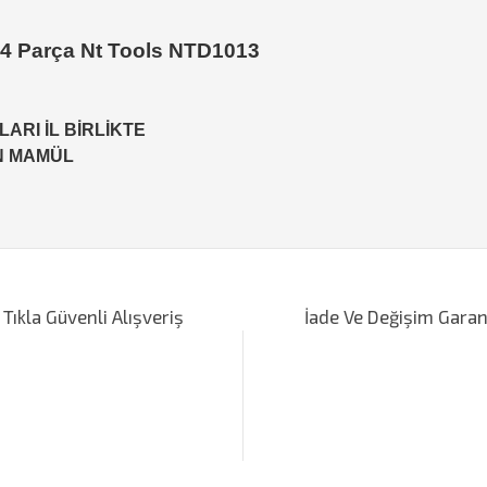
 14 Parça Nt Tools NTD1013
ARI İL BİRLİKTE
EN MAMÜL
iğer konularda yetersiz gördüğünüz noktaları öneri formunu kullanarak tarafımı
Bu ürüne ilk yorumu siz yapın!
 Tıkla Güvenli Alışveriş
İade Ve Değişim Garan
Yorum Yaz